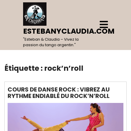
Skip
to
content
Open
Menu
ESTEBANYCLAUDIA.COM
"Esteban & Claudia – Vivez la
passion du tango argentin."
Étiquette :
rock’n’roll
COURS DE DANSE ROCK : VIBREZ AU
RYTHME ENDIABLÉ DU ROCK’N’ROLL