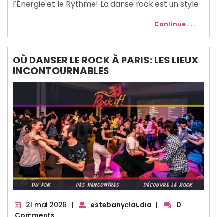
l’Énergie et le Rythme! La danse rock est un style
Continue . . .
OÙ DANSER LE ROCK À PARIS: LES LIEUX
INCONTOURNABLES
21
21 mai 2026
|
estebanyclaudia
|
0
mai
Comments