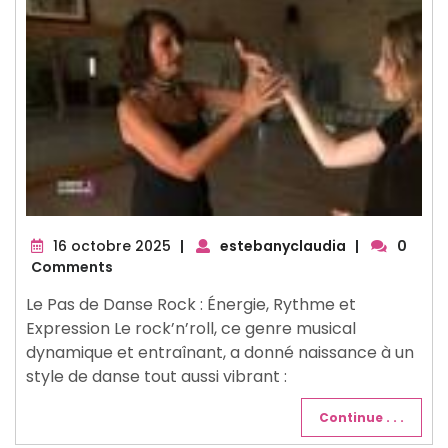
16
16 octobre 2025
|
estebanyclaudia
|
0
octobre
Comments
2025
Le Pas de Danse Rock : Énergie, Rythme et
Expression Le rock’n’roll, ce genre musical
dynamique et entraînant, a donné naissance à un
style de danse tout aussi vibrant :
Continue . . .