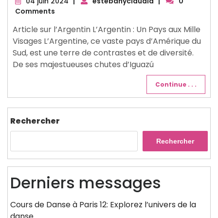
04
04 juin 2024
|
estebanyclaudia
|
0
juin
Comments
2024
Article sur l’Argentin L’Argentin : Un Pays aux Mille
Visages L’Argentine, ce vaste pays d’Amérique du
Sud, est une terre de contrastes et de diversité.
De ses majestueuses chutes d’Iguazú
Continue . . .
Rechercher
Rechercher
Derniers messages
Cours de Danse à Paris 12: Explorez l’univers de la
danse