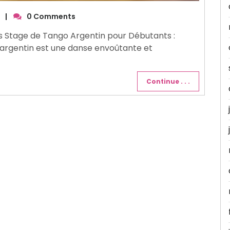
a
|
0 Comments
 Stage de Tango Argentin pour Débutants :
 argentin est une danse envoûtante et
Continue . . .