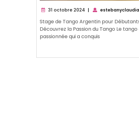
31
31 octobre 2024
|
estebanyclaudi
octobre
Stage de Tango Argentin pour Débutants
2024
Découvrez la Passion du Tango Le tango
passionnée qui a conquis