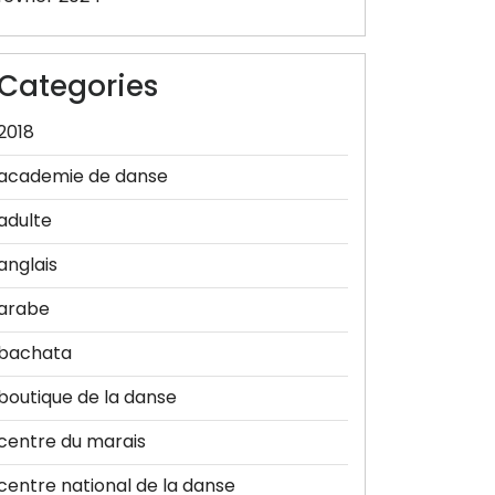
Categories
2018
academie de danse
adulte
anglais
arabe
bachata
boutique de la danse
centre du marais
centre national de la danse