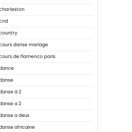
charleston
cnd
country
cours danse mariage
cours de flamenco paris
dance
danse
danse à 2
danse a 2
danse a deux
danse africaine