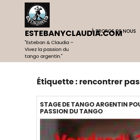
Skip
to
content
À PROPOS DE NOUS
ESTEBANYCLAUDIA.COM
"Esteban & Claudia –
Vivez la passion du
tango argentin."
Étiquette :
rencontrer pa
STAGE DE TANGO ARGENTIN POUR
PASSION DU TANGO