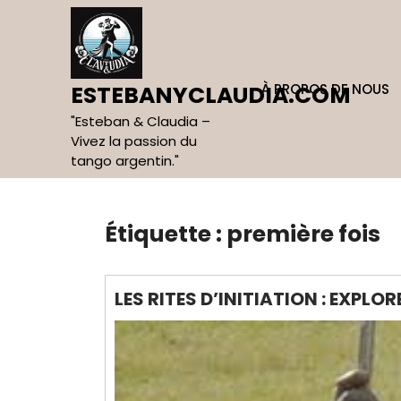
Skip
to
content
À PROPOS DE NOUS
ESTEBANYCLAUDIA.COM
"Esteban & Claudia –
Vivez la passion du
tango argentin."
Étiquette :
première fois
LES RITES D’INITIATION : EXPL