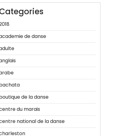
Categories
2018
academie de danse
adulte
anglais
arabe
bachata
boutique de la danse
centre du marais
centre national de la danse
charleston