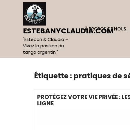
Skip
to
content
À PROPOS DE NOUS
ESTEBANYCLAUDIA.COM
"Esteban & Claudia –
Vivez la passion du
tango argentin."
Étiquette :
pratiques de s
PROTÉGEZ VOTRE VIE PRIVÉE : LE
LIGNE