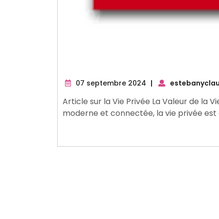
07
07 septembre 2024
|
estebanycla
septembre
Article sur la Vie Privée La Valeur de la 
2024
moderne et connectée, la vie privée es