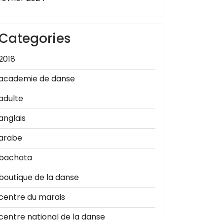
Categories
2018
academie de danse
adulte
anglais
arabe
bachata
boutique de la danse
centre du marais
centre national de la danse