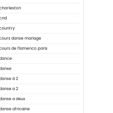
charleston
cnd
country
cours danse mariage
cours de flamenco paris
dance
danse
danse à 2
danse a 2
danse a deux
danse africaine