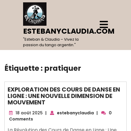
Skip
to
content
Open
Menu
ESTEBANYCLAUDIA.COM
"Esteban & Claudia – Vivez la
passion du tango argentin."
Étiquette :
pratiquer
EXPLORATION DES COURS DE DANSE EN
LIGNE : UNE NOUVELLE DIMENSION DE
MOUVEMENT
18
18 août 2025
|
estebanyclaudia
|
0
août
Comments
2025
La Révolution des Cours de Danse en Ligne : Une