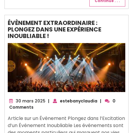
Continue . . .
ÉVÈNEMENT EXTRAORDINAIRE :
PLONGEZ DANS UNE EXPÉRIENCE
INOUBLIABLE !
30
30 mars 2025
|
estebanyclaudia
|
0
mars
Comments
2025
Article sur un Événement Plongez dans l’Excitation
d’un Événement Inoubliable Les événements sont
des moments particuliers qui marquent nos vies