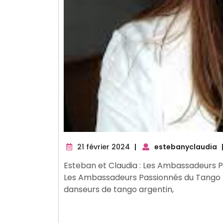
21
21 février 2024
|
estebanyclaudia
février
Esteban et Claudia : Les Ambassadeurs P
2024
Les Ambassadeurs Passionnés du Tango A
danseurs de tango argentin,