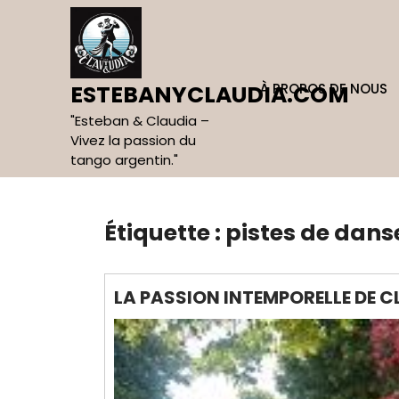
Skip
to
content
À PROPOS DE NOUS
ESTEBANYCLAUDIA.COM
"Esteban & Claudia –
Vivez la passion du
tango argentin."
Étiquette :
pistes de dans
LA PASSION INTEMPORELLE DE C