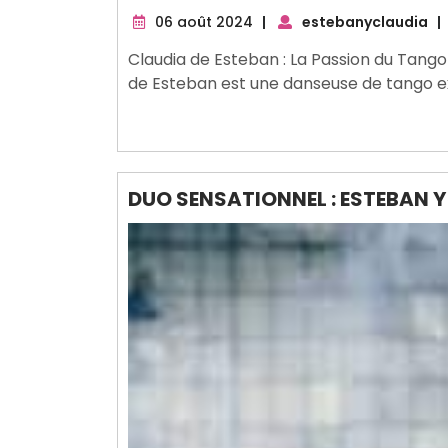
06
06 août 2024
|
estebanyclaudia
|
août
Claudia de Esteban : La Passion du Tango
2024
de Esteban est une danseuse de tango ex
DUO SENSATIONNEL : ESTEBAN 