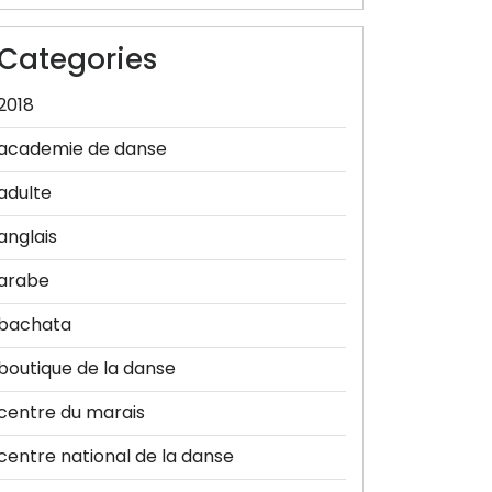
Categories
2018
academie de danse
adulte
anglais
arabe
bachata
boutique de la danse
centre du marais
centre national de la danse