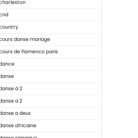
charleston
cnd
country
cours danse mariage
cours de flamenco paris
dance
danse
danse à 2
danse a 2
danse a deux
danse africaine
danse classique