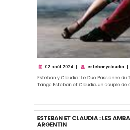
02
02 août 2024
|
estebanyclaudia
|
août
Esteban y Claudia : Le Duo Passionné du 
2024
Tango Esteban et Claudia, un couple de 
ESTEBAN ET CLAUDIA : LES AM
ARGENTIN