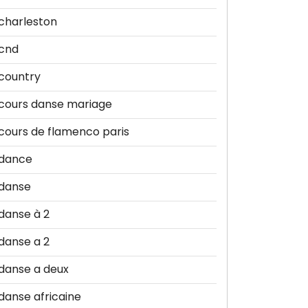
charleston
cnd
country
cours danse mariage
cours de flamenco paris
dance
danse
danse à 2
danse a 2
danse a deux
danse africaine