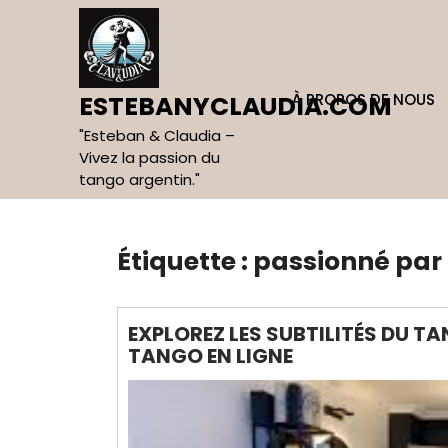
Skip
to
content
À PROPOS DE NOUS
ESTEBANYCLAUDIA.COM
"Esteban & Claudia –
Vivez la passion du
tango argentin."
Étiquette :
passionné par 
EXPLOREZ LES SUBTILITÉS DU 
TANGO EN LIGNE