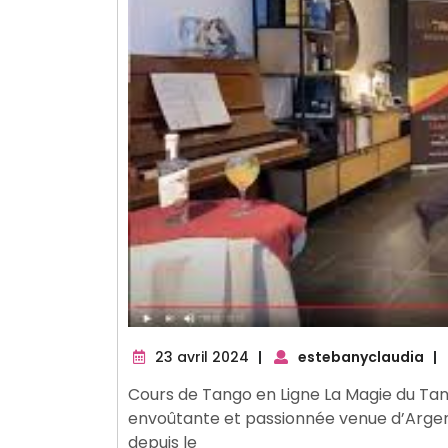
23
23 avril 2024
|
estebanyclaudia
|
avril
Cours de Tango en Ligne La Magie du Tan
2024
envoûtante et passionnée venue d’Argen
depuis le