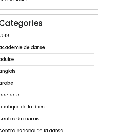
Categories
2018
academie de danse
adulte
anglais
arabe
bachata
boutique de la danse
centre du marais
centre national de la danse