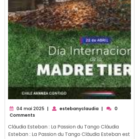
04
04 mai 2025
|
estebanyclaudia
|
0
mai
Comments
2025
Cláudia Esteban : La Passion du Tango Cláudia
Esteban : La Passion du Tango Cláudia Esteban est