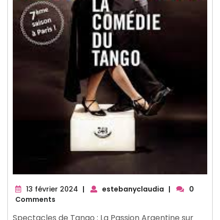
13
13 février 2024
|
estebanyclaudia
|
0
février
Comments
2024
Spectacles de Tango : La Passion Argentine sur