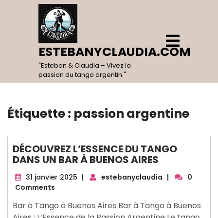
Skip
to
content
Open
Menu
ESTEBANYCLAUDIA.COM
"Esteban & Claudia – Vivez la
passion du tango argentin."
Étiquette :
passion argentine
DÉCOUVREZ L’ESSENCE DU TANGO
DANS UN BAR À BUENOS AIRES
31
31 janvier 2025
|
estebanyclaudia
|
0
janvier
Comments
2025
Bar à Tango à Buenos Aires Bar à Tango à Buenos
Aires : L’Essence de la Passion Argentine Le tango,