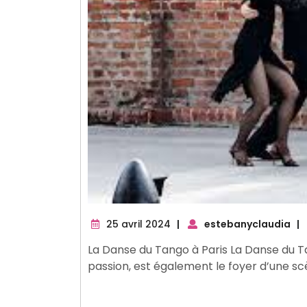
25
25 avril 2024
|
estebanyclaudia
|
avril
La Danse du Tango à Paris La Danse du Tang
2024
passion, est également le foyer d’une s