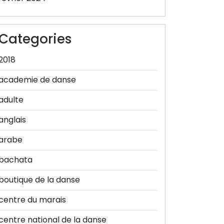
Categories
2018
academie de danse
adulte
anglais
arabe
bachata
boutique de la danse
centre du marais
centre national de la danse