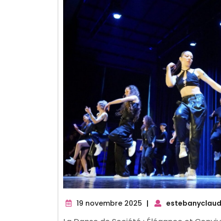
19
19 novembre 2025
|
estebanyclaud
novembre