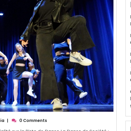
ia
|
0 Comments