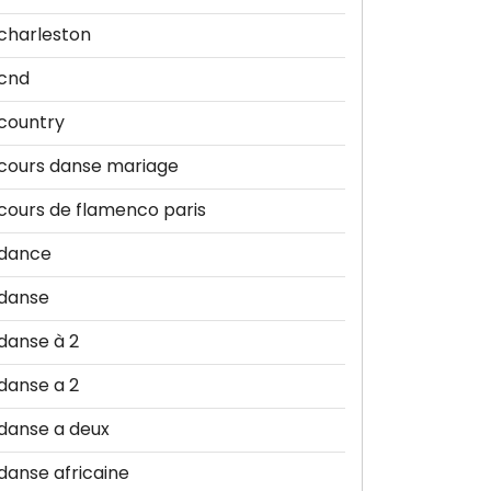
charleston
cnd
country
cours danse mariage
cours de flamenco paris
dance
danse
danse à 2
danse a 2
danse a deux
danse africaine