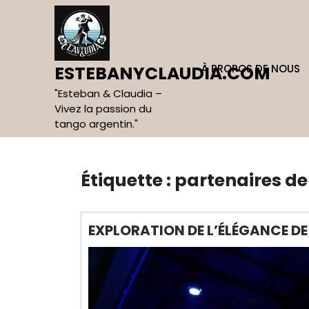
Skip
to
content
À PROPOS DE NOUS
ESTEBANYCLAUDIA.COM
"Esteban & Claudia –
Vivez la passion du
tango argentin."
Étiquette :
partenaires d
EXPLORATION DE L’ÉLÉGANCE DE