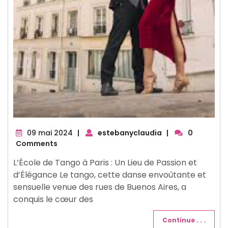
09
09 mai 2024
|
estebanyclaudia
|
0
mai
Comments
2024
L’École de Tango à Paris : Un Lieu de Passion et
d’Élégance Le tango, cette danse envoûtante et
sensuelle venue des rues de Buenos Aires, a
conquis le cœur des
Continue . . .