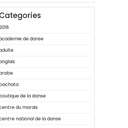
Categories
2018
academie de danse
adulte
anglais
arabe
bachata
boutique de la danse
centre du marais
centre national de la danse