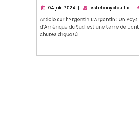
04
04 juin 2024
|
estebanyclaudia
|
juin
Article sur l’Argentin L’Argentin : Un Pay
2024
d’Amérique du Sud, est une terre de cont
chutes d’Iguazú