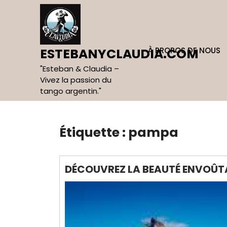
Skip
to
content
À PROPOS DE NOUS
ESTEBANYCLAUDIA.COM
"Esteban & Claudia –
Vivez la passion du
tango argentin."
Étiquette :
pampa
DÉCOUVREZ LA BEAUTÉ ENVOÛTA