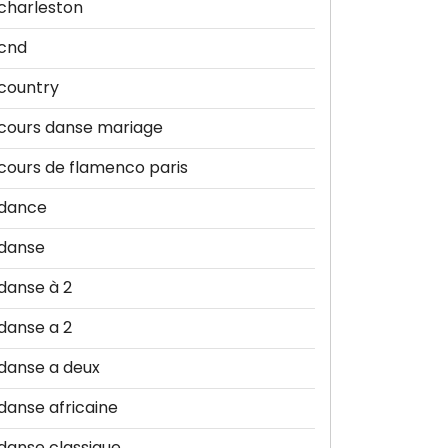
charleston
cnd
country
cours danse mariage
cours de flamenco paris
dance
danse
danse à 2
danse a 2
danse a deux
danse africaine
danse classique