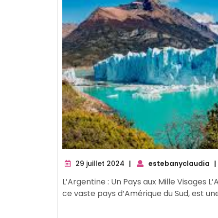
29
29 juillet 2024
|
estebanyclaudia
|
juillet
L’Argentine : Un Pays aux Mille Visages L’
2024
ce vaste pays d’Amérique du Sud, est une