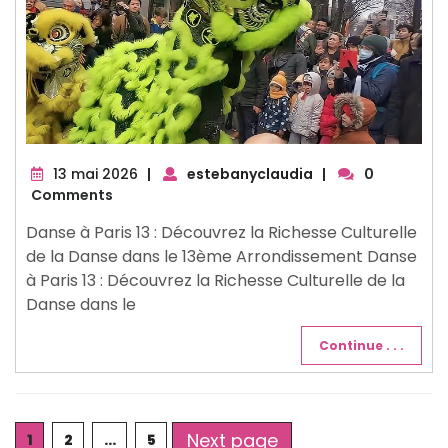
13
13 mai 2026
|
estebanyclaudia
|
0
mai
Comments
2026
Danse à Paris 13 : Découvrez la Richesse Culturelle
de la Danse dans le 13ème Arrondissement Danse
à Paris 13 : Découvrez la Richesse Culturelle de la
Danse dans le
Continue . . .
Posts
Next page
Page
Page
Page
1
2
…
5