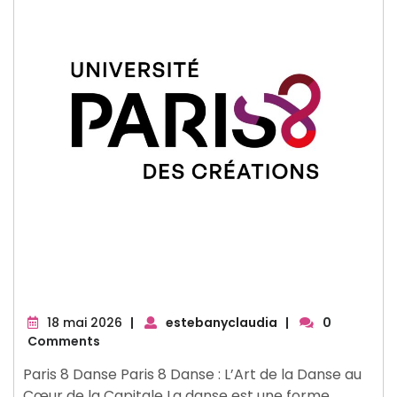
18
18 mai 2026
|
estebanyclaudia
|
0
mai
Comments
2026
Paris 8 Danse Paris 8 Danse : L’Art de la Danse au
Cœur de la Capitale La danse est une forme