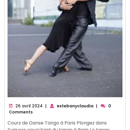
26
26 avril 2024
|
estebanyclaudia
|
0
avril
Comments
2024
Cours de Danse Tango à Paris Plongez dans
l’univers envoûtant du tango à Paris Le tango,