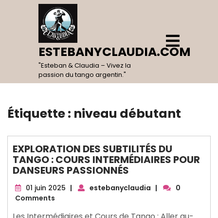
Skip
to
content
Open
Menu
ESTEBANYCLAUDIA.COM
"Esteban & Claudia – Vivez la
passion du tango argentin."
Étiquette :
niveau débutant
EXPLORATION DES SUBTILITÉS DU
TANGO : COURS INTERMÉDIAIRES POUR
DANSEURS PASSIONNÉS
01
01 juin 2025
|
estebanyclaudia
|
0
juin
Comments
2025
Les Intermédiaires et Cours de Tango : Aller au-