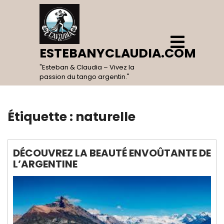
Skip
to
content
Open
Menu
ESTEBANYCLAUDIA.COM
"Esteban & Claudia – Vivez la
passion du tango argentin."
Étiquette :
naturelle
DÉCOUVREZ LA BEAUTÉ ENVOÛTANTE DE
L’ARGENTINE