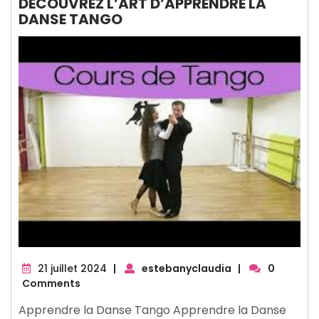
DÉCOUVREZ L’ART D’APPRENDRE LA
DANSE TANGO
21
21 juillet 2024
|
estebanyclaudia
|
0
juillet
Comments
2024
Apprendre la Danse Tango Apprendre la Danse