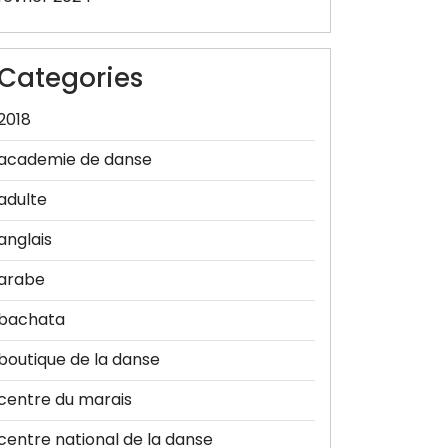
Categories
2018
academie de danse
adulte
anglais
arabe
bachata
boutique de la danse
centre du marais
centre national de la danse