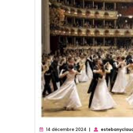
14
14 décembre 2024
|
estebanyclau