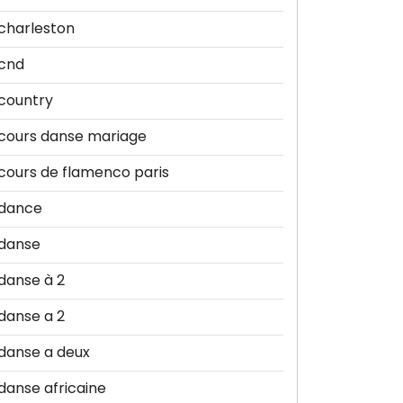
charleston
cnd
country
cours danse mariage
cours de flamenco paris
dance
danse
danse à 2
danse a 2
danse a deux
danse africaine