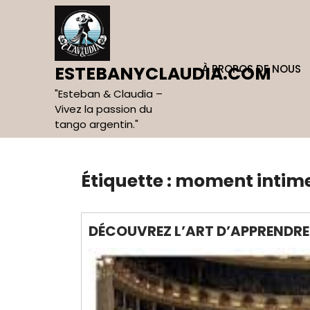
Skip
to
content
À PROPOS DE NOUS
ESTEBANYCLAUDIA.COM
"Esteban & Claudia –
Vivez la passion du
tango argentin."
Étiquette :
moment intim
DÉCOUVREZ L’ART D’APPRENDRE 