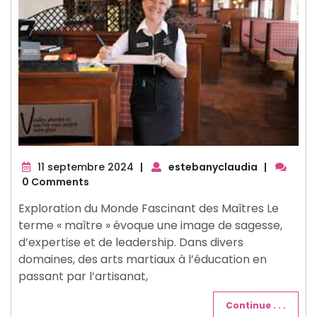
11
11 septembre 2024
|
estebanyclaudia
|
septembre
0 Comments
2024
Exploration du Monde Fascinant des Maîtres Le
terme « maître » évoque une image de sagesse,
d’expertise et de leadership. Dans divers
domaines, des arts martiaux à l’éducation en
passant par l’artisanat,
Continue . . .