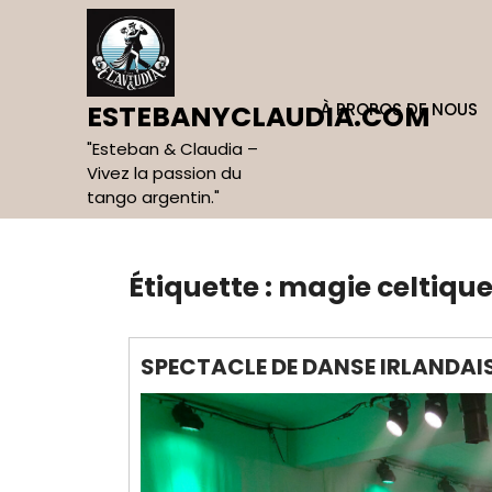
Skip
to
content
À PROPOS DE NOUS
ESTEBANYCLAUDIA.COM
"Esteban & Claudia –
Vivez la passion du
tango argentin."
Étiquette :
magie celtiqu
SPECTACLE DE DANSE IRLANDAIS