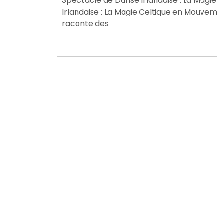
Spectacle de Danse Irlandaise : La Mag
2025
Irlandaise : La Magie Celtique en Mouveme
raconte des