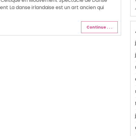
ie Celtique en Mouvement Spectacle de Danse
nt La danse irlandaise est un art ancien qui
Continue . . .