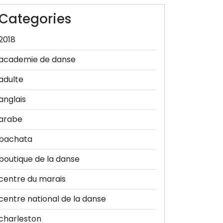
Categories
2018
academie de danse
adulte
anglais
arabe
bachata
boutique de la danse
centre du marais
centre national de la danse
charleston