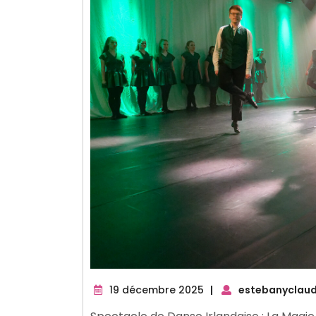
19
19 décembre 2025
|
estebanyclaud
décembre