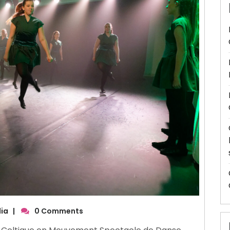
ia
|
0 Comments