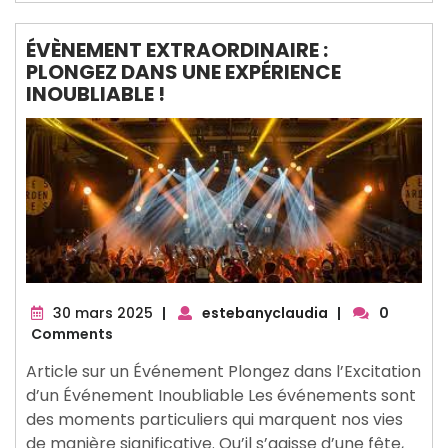
ÉVÈNEMENT EXTRAORDINAIRE :
PLONGEZ DANS UNE EXPÉRIENCE
INOUBLIABLE !
30
30 mars 2025
|
estebanyclaudia
|
0
mars
Comments
2025
Article sur un Événement Plongez dans l’Excitation
d’un Événement Inoubliable Les événements sont
des moments particuliers qui marquent nos vies
de manière significative. Qu’il s’agisse d’une fête,