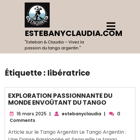
Skip
to
content
Open
Menu
ESTEBANYCLAUDIA.COM
"Esteban & Claudia – Vivez la
passion du tango argentin."
Étiquette :
libératrice
EXPLORATION PASSIONNANTE DU
MONDE ENVOÛTANT DU TANGO
16
16 mars 2025
|
estebanyclaudia
|
0
mars
Comments
2025
Article sur le Tango Argentin Le Tango Argentin :
Une Danse Passionnée et Sensuelle Le tango,