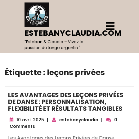
Skip
to
content
Open
Menu
ESTEBANYCLAUDIA.COM
"Esteban & Claudia – Vivez la
passion du tango argentin."
Étiquette :
leçons privées
LES AVANTAGES DES LEÇONS PRIVÉES
DE DANSE : PERSONNALISATION,
FLEXIBILITÉ ET RÉSULTATS TANGIBLES
10
10 avril 2025
|
estebanyclaudia
|
0
avril
Comments
2025
Les Avantages des Leçons Privées de Danse