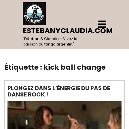
Skip
to
content
Open
Menu
ESTEBANYCLAUDIA.COM
"Esteban & Claudia – Vivez la
passion du tango argentin."
Étiquette :
kick ball change
PLONGEZ DANS L’ÉNERGIE DU PAS DE
DANSE ROCK !