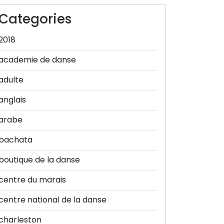
Categories
2018
academie de danse
adulte
anglais
arabe
bachata
boutique de la danse
centre du marais
centre national de la danse
charleston