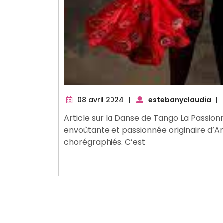
08
08 avril 2024
|
estebanyclaudia
|
avril
Article sur la Danse de Tango La Passio
2024
envoûtante et passionnée originaire d’Ar
chorégraphiés. C’est