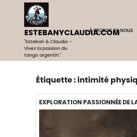
Skip
to
content
À PROPOS DE NOUS
ESTEBANYCLAUDIA.COM
"Esteban & Claudia –
Vivez la passion du
tango argentin."
Étiquette :
intimité physi
EXPLORATION PASSIONNÉE DE L