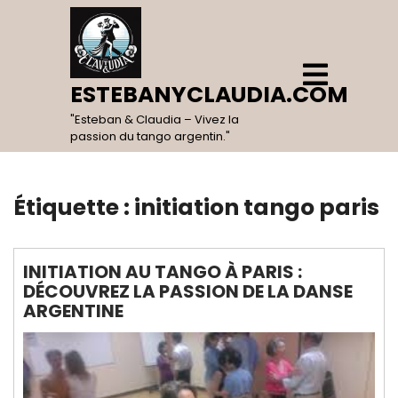
Skip
to
content
Open
Menu
ESTEBANYCLAUDIA.COM
"Esteban & Claudia – Vivez la
passion du tango argentin."
Étiquette :
initiation tango paris
INITIATION AU TANGO À PARIS :
DÉCOUVREZ LA PASSION DE LA DANSE
ARGENTINE