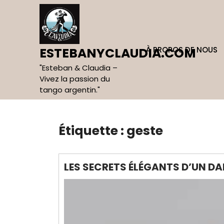
Skip
to
content
À PROPOS DE NOUS
ESTEBANYCLAUDIA.COM
"Esteban & Claudia –
Vivez la passion du
tango argentin."
Étiquette :
geste
LES SECRETS ÉLÉGANTS D’UN D