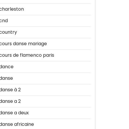
charleston
cnd
country
cours danse mariage
cours de flamenco paris
dance
danse
danse à 2
danse a 2
danse a deux
danse africaine