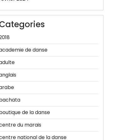
Categories
2018
academie de danse
adulte
anglais
arabe
bachata
boutique de la danse
centre du marais
centre national de la danse