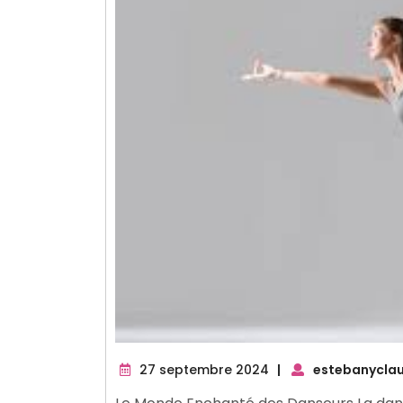
27
27 septembre 2024
|
estebanycla
septembre