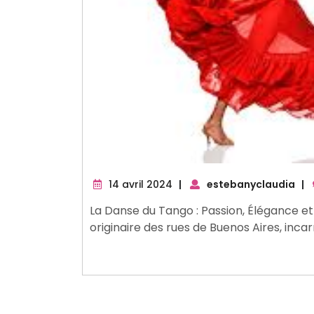
14
14 avril 2024
|
estebanyclaudia
|
avril
La Danse du Tango : Passion, Élégance e
2024
originaire des rues de Buenos Aires, incar