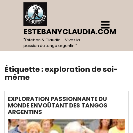
Skip
to
content
Open
Menu
ESTEBANYCLAUDIA.COM
"Esteban & Claudia – Vivez la
passion du tango argentin."
Étiquette :
exploration de soi-
même
EXPLORATION PASSIONNANTE DU
MONDE ENVOÛTANT DES TANGOS
ARGENTINS