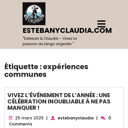
Skip
to
content
Open
Menu
ESTEBANYCLAUDIA.COM
"Esteban & Claudia – Vivez la
passion du tango argentin."
Étiquette :
expériences
communes
VIVEZ L’ÉVÉNEMENT DE L’ANNÉE : UNE
CÉLÉBRATION INOUBLIABLE À NE PAS
MANQUER !
25
25 mars 2025
|
estebanyclaudia
|
0
mars
Comments