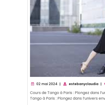
02
02 mai 2024
|
estebanyclaudia
|
mai
Cours de Tango à Paris : Plongez dans l’
2024
Tango à Paris : Plongez dans l’univers e