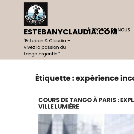
Skip
to
content
À PROPOS DE NOUS
ESTEBANYCLAUDIA.COM
"Esteban & Claudia –
Vivez la passion du
tango argentin."
Étiquette :
expérience in
COURS DE TANGO À PARIS : EXP
VILLE LUMIÈRE