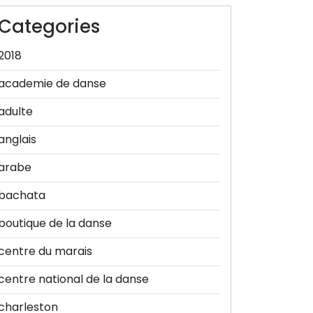
Categories
2018
academie de danse
adulte
anglais
arabe
bachata
boutique de la danse
centre du marais
centre national de la danse
charleston