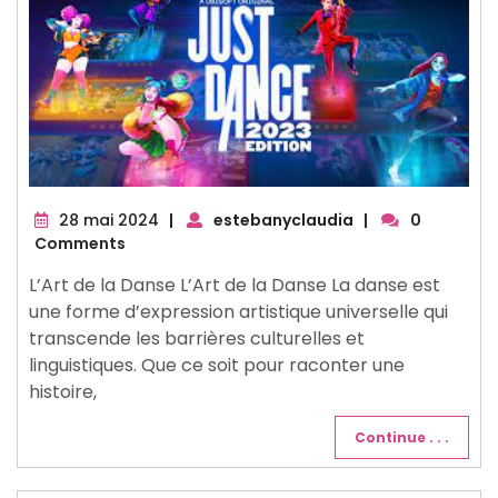
28
28 mai 2024
|
estebanyclaudia
|
0
mai
Comments
2024
L’Art de la Danse L’Art de la Danse La danse est
une forme d’expression artistique universelle qui
transcende les barrières culturelles et
linguistiques. Que ce soit pour raconter une
histoire,
Continue . . .