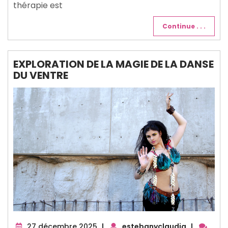
thérapie est
Continue . . .
EXPLORATION DE LA MAGIE DE LA DANSE
DU VENTRE
27
27 décembre 2025
|
estebanyclaudia
|