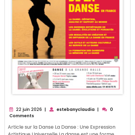
22
22 juin 2026
|
estebanyclaudia
|
0
juin
Comments
2026
Article sur la Danse La Danse : Une Expression
Artistique Universelle La danse est une forme