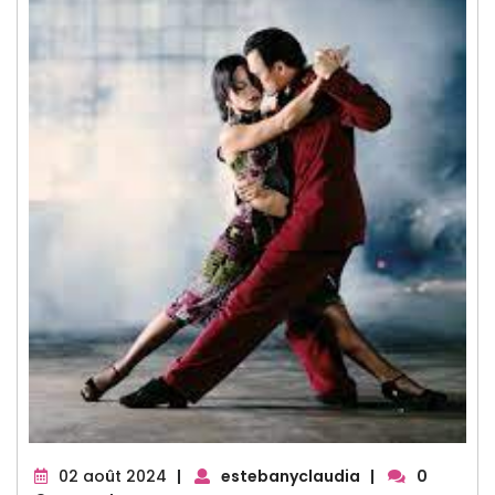
02
02 août 2024
|
estebanyclaudia
|
0