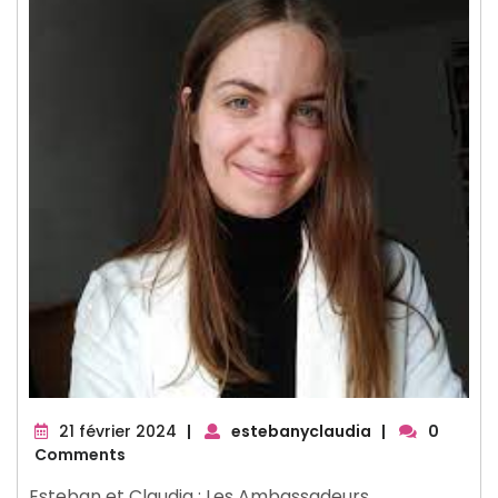
21
21 février 2024
|
estebanyclaudia
|
0
février
Comments
2024
Esteban et Claudia : Les Ambassadeurs