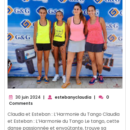
30
30 juin 2024
|
estebanyclaudia
|
0
juin
Comments
2024
Claudia et Esteban : L’Harmonie du Tango Claudia
et Esteban : L’Harmonie du Tango Le tango, cette
danse passionnée et envoûtante, trouve sa