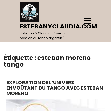
Skip
to
content
Open
Menu
ESTEBANYCLAUDIA.COM
"Esteban & Claudia – Vivez la
passion du tango argentin."
Étiquette :
esteban moreno
tango
EXPLORATION DE L’UNIVERS
ENVOÛTANT DU TANGO AVEC ESTEBAN
MORENO