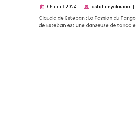
06
06 août 2024
|
estebanyclaudia
|
août
Claudia de Esteban : La Passion du Tango
2024
de Esteban est une danseuse de tango ex