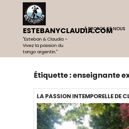
Skip
to
content
À PROPOS DE NOUS
ESTEBANYCLAUDIA.COM
"Esteban & Claudia –
Vivez la passion du
tango argentin."
Étiquette :
enseignante e
LA PASSION INTEMPORELLE DE C