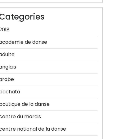
Categories
2018
academie de danse
adulte
anglais
arabe
bachata
boutique de la danse
centre du marais
centre national de la danse