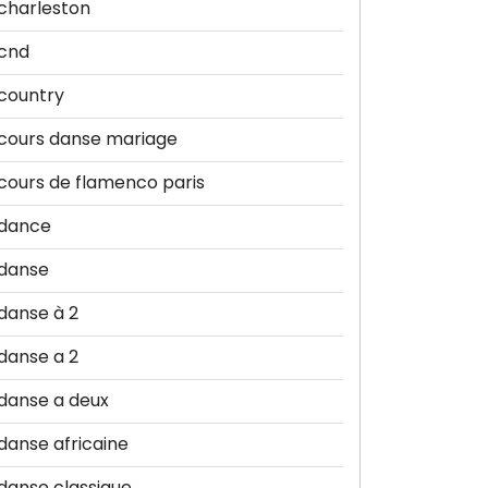
charleston
cnd
country
cours danse mariage
cours de flamenco paris
dance
danse
danse à 2
danse a 2
danse a deux
danse africaine
danse classique