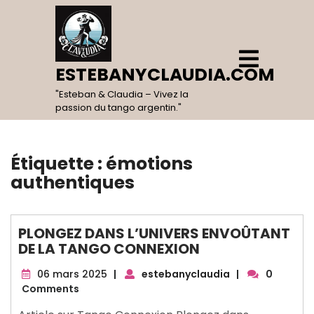
Skip
to
content
Open
Menu
ESTEBANYCLAUDIA.COM
"Esteban & Claudia – Vivez la
passion du tango argentin."
Étiquette :
émotions
authentiques
PLONGEZ DANS L’UNIVERS ENVOÛTANT
DE LA TANGO CONNEXION
06
06 mars 2025
|
estebanyclaudia
|
0
mars
Comments
2025