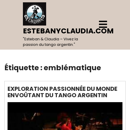
Skip
to
content
Open
Menu
ESTEBANYCLAUDIA.COM
"Esteban & Claudia – Vivez la
passion du tango argentin."
Étiquette :
emblématique
EXPLORATION PASSIONNÉE DU MONDE
ENVOÛTANT DU TANGO ARGENTIN