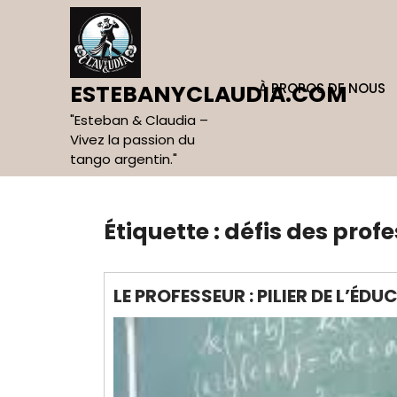
Skip
to
content
À PROPOS DE NOUS
ESTEBANYCLAUDIA.COM
"Esteban & Claudia –
Vivez la passion du
tango argentin."
Étiquette :
défis des prof
LE PROFESSEUR : PILIER DE L’ÉD