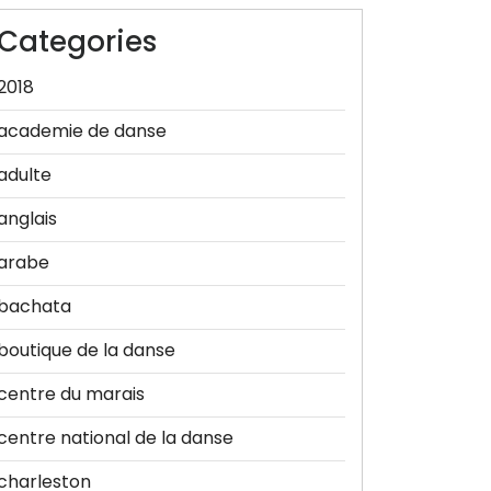
Categories
2018
academie de danse
adulte
anglais
arabe
bachata
boutique de la danse
centre du marais
centre national de la danse
charleston