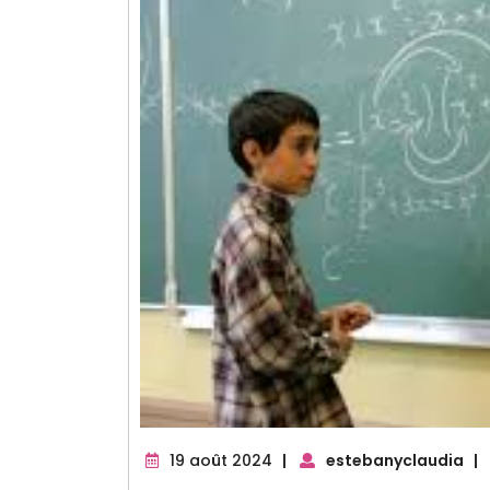
19
19 août 2024
|
estebanyclaudia
|
août