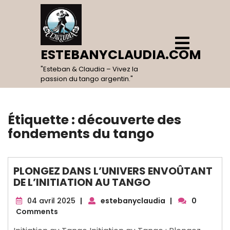
Skip
to
content
Open
Menu
ESTEBANYCLAUDIA.COM
"Esteban & Claudia – Vivez la
passion du tango argentin."
Étiquette :
découverte des
fondements du tango
PLONGEZ DANS L’UNIVERS ENVOÛTANT
DE L’INITIATION AU TANGO
04
04 avril 2025
|
estebanyclaudia
|
0
avril
Comments
2025