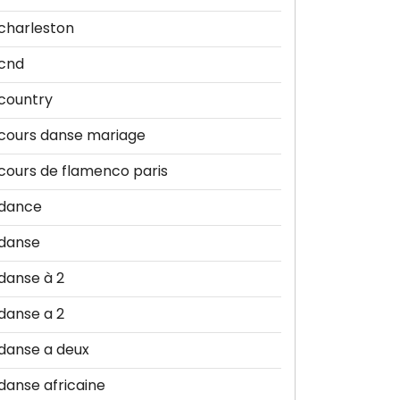
charleston
cnd
country
cours danse mariage
cours de flamenco paris
dance
danse
danse à 2
danse a 2
danse a deux
danse africaine