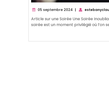
05
05 septembre 2024
|
estebanycla
septembre
Article sur une Soirée Une Soirée Inoubli
2024
soirée est un moment privilégié où l’on s