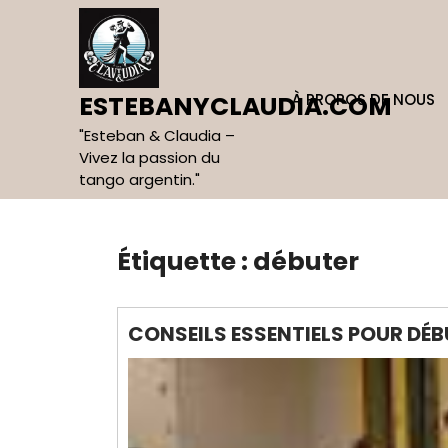
Skip
to
content
À PROPOS DE NOUS
ESTEBANYCLAUDIA.COM
"Esteban & Claudia –
Vivez la passion du
tango argentin."
Étiquette :
débuter
CONSEILS ESSENTIELS POUR DÉ