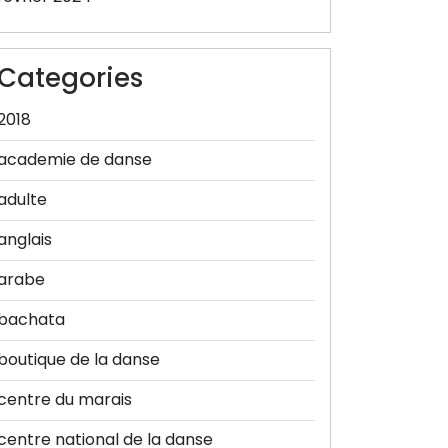
Categories
2018
academie de danse
adulte
anglais
arabe
bachata
boutique de la danse
centre du marais
centre national de la danse