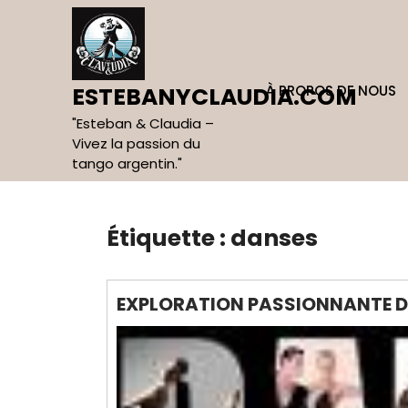
Skip
to
content
À PROPOS DE NOUS
ESTEBANYCLAUDIA.COM
"Esteban & Claudia –
Vivez la passion du
tango argentin."
Étiquette :
danses
EXPLORATION PASSIONNANTE D