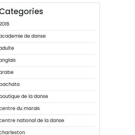
Categories
2018
academie de danse
adulte
anglais
arabe
bachata
boutique de la danse
centre du marais
centre national de la danse
charleston