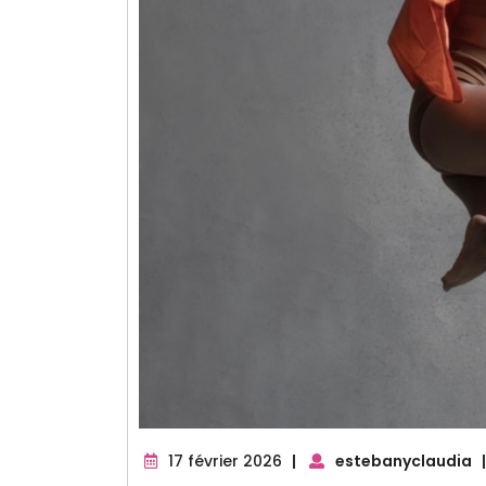
17
17 février 2026
|
estebanyclaudia
|
février