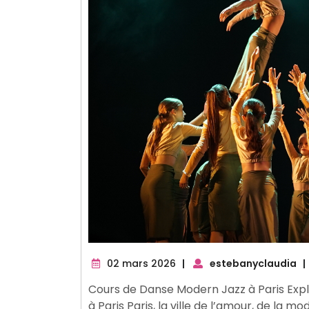
02
02 mars 2026
|
estebanyclaudia
|
mars
Cours de Danse Modern Jazz à Paris Expl
2026
à Paris Paris, la ville de l’amour, de la m