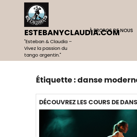
Skip
to
content
À PROPOS DE NOUS
ESTEBANYCLAUDIA.COM
"Esteban & Claudia –
Vivez la passion du
tango argentin."
Étiquette :
danse moderne
DÉCOUVREZ LES COURS DE DANS