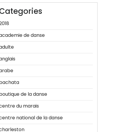
Categories
2018
academie de danse
adulte
anglais
arabe
bachata
boutique de la danse
centre du marais
centre national de la danse
charleston