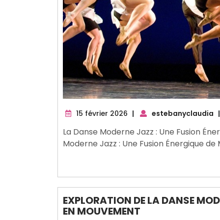
15
15 février 2026
|
estebanyclaudia
|
février
La Danse Moderne Jazz : Une Fusion Én
2026
Moderne Jazz : Une Fusion Énergique d
EXPLORATION DE LA DANSE MODE
EN MOUVEMENT