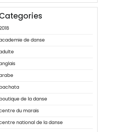
Categories
2018
academie de danse
adulte
anglais
arabe
bachata
boutique de la danse
centre du marais
centre national de la danse