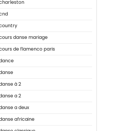
charleston
cnd
country
cours danse mariage
cours de flamenco paris
dance
danse
danse à 2
danse a 2
danse a deux
danse africaine
danse classique