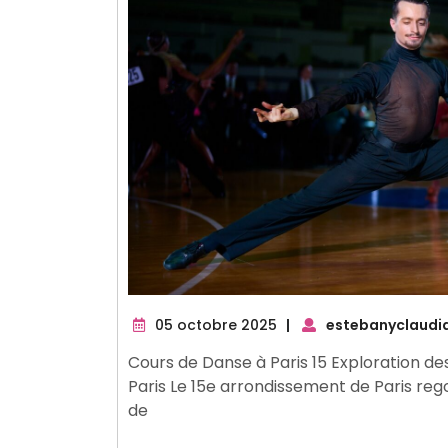
05
05 octobre 2025
|
estebanyclaudi
octobre
Cours de Danse à Paris 15 Exploration d
2025
Paris Le 15e arrondissement de Paris re
de