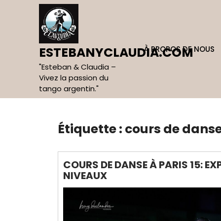
Skip
to
content
À PROPOS DE NOUS
ESTEBANYCLAUDIA.COM
"Esteban & Claudia –
Vivez la passion du
tango argentin."
Étiquette :
cours de danse
COURS DE DANSE À PARIS 15: EXP
NIVEAUX