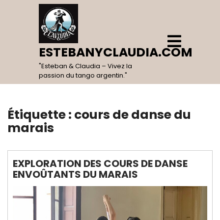
Skip
to
content
Open
Menu
ESTEBANYCLAUDIA.COM
"Esteban & Claudia – Vivez la
passion du tango argentin."
Étiquette :
cours de danse du
marais
EXPLORATION DES COURS DE DANSE
ENVOÛTANTS DU MARAIS