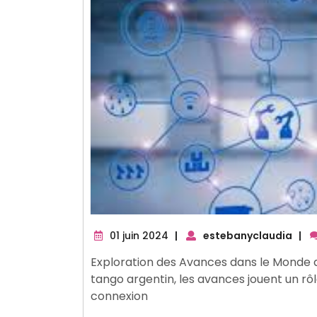
01
01 juin 2024
|
estebanyclaudia
|
juin
Exploration des Avances dans le Monde d
2024
tango argentin, les avances jouent un rôl
connexion