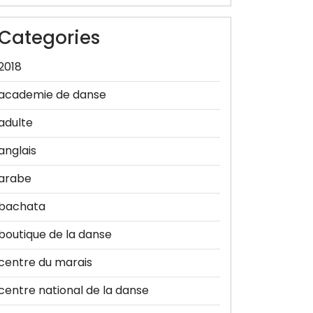
Categories
2018
academie de danse
adulte
anglais
arabe
bachata
boutique de la danse
centre du marais
centre national de la danse