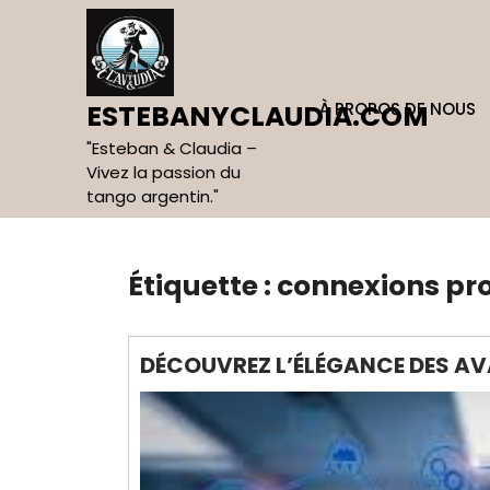
Skip
to
content
À PROPOS DE NOUS
ESTEBANYCLAUDIA.COM
"Esteban & Claudia –
Vivez la passion du
tango argentin."
Étiquette :
connexions pr
DÉCOUVREZ L’ÉLÉGANCE DES A