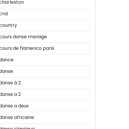
charleston
cnd
country
cours danse mariage
cours de flamenco paris
dance
danse
danse à 2
danse a 2
danse a deux
danse africaine
danse classique