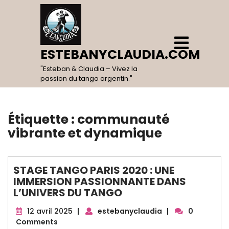
Skip
to
content
Open
Menu
ESTEBANYCLAUDIA.COM
"Esteban & Claudia – Vivez la
passion du tango argentin."
Étiquette :
communauté
vibrante et dynamique
STAGE TANGO PARIS 2020 : UNE
IMMERSION PASSIONNANTE DANS
L’UNIVERS DU TANGO
12
12 avril 2025
|
estebanyclaudia
|
0
avril
Comments