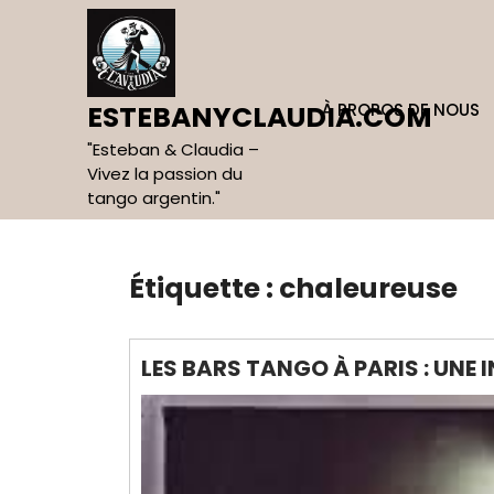
Skip
to
content
À PROPOS DE NOUS
ESTEBANYCLAUDIA.COM
"Esteban & Claudia –
Vivez la passion du
tango argentin."
Étiquette :
chaleureuse
LES BARS TANGO À PARIS : UNE 