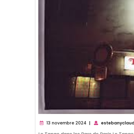
13
13 novembre 2024
|
estebanyclaud
novembre