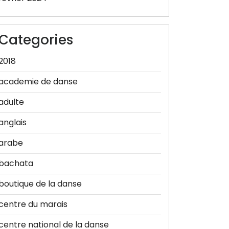
Categories
2018
academie de danse
adulte
anglais
arabe
bachata
boutique de la danse
centre du marais
centre national de la danse