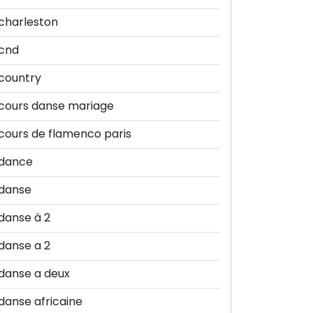
charleston
cnd
country
cours danse mariage
cours de flamenco paris
dance
danse
danse à 2
danse a 2
danse a deux
danse africaine