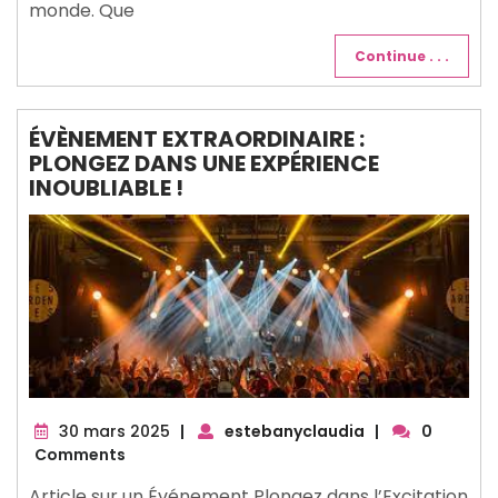
monde. Que
Continue . . .
ÉVÈNEMENT EXTRAORDINAIRE :
PLONGEZ DANS UNE EXPÉRIENCE
INOUBLIABLE !
30
30 mars 2025
|
estebanyclaudia
|
0
mars
Comments
2025
Article sur un Événement Plongez dans l’Excitation