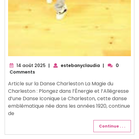
14
14 août 2025
|
estebanyclaudia
|
0
août
Comments
2025
Article sur la Danse Charleston La Magie du
Charleston : Plongez dans l’Énergie et l’Allégresse
d’une Danse Iconique Le Charleston, cette danse
emblématique née dans les années 1920, continue
de
Continue . . .