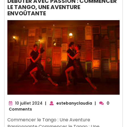
DÉBUTER AVEC PASSION : COMMENCER
LE TANGO, UNE AVENTURE
ENVOÛTANTE
10
10 juillet 2024
|
estebanyclaudia
|
0
juillet
Comments
2024
Commencer le Tango : Une Aventure
Passionnante Commencer le Tango : Une